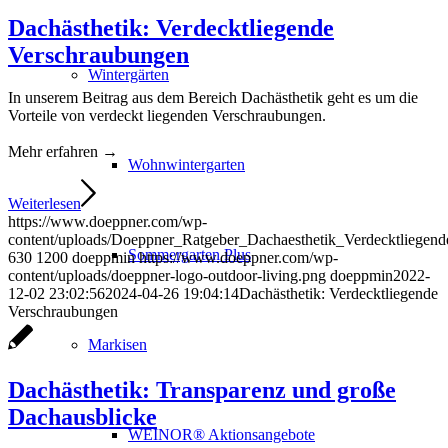
Dachästhetik: Verdecktliegende
Verschraubungen
Wintergärten
In unserem Beitrag aus dem Bereich Dachästhetik geht es um die
Vorteile von verdeckt liegenden Verschraubungen.
Mehr erfahren →
Wohnwintergarten
Weiterlesen
https://www.doeppner.com/wp-
content/uploads/Doeppner_Ratgeber_Dachaesthetik_Verdecktliegen
Sommergarten Plus
630
1200
doeppmin
https://www.doeppner.com/wp-
content/uploads/doeppner-logo-outdoor-living.png
doeppmin
2022-
12-02 23:02:56
2024-04-26 19:04:14
Dachästhetik: Verdecktliegende
Verschraubungen
Markisen
Dachästhetik: Transparenz und große
Dachausblicke
WEINOR® Aktionsangebote