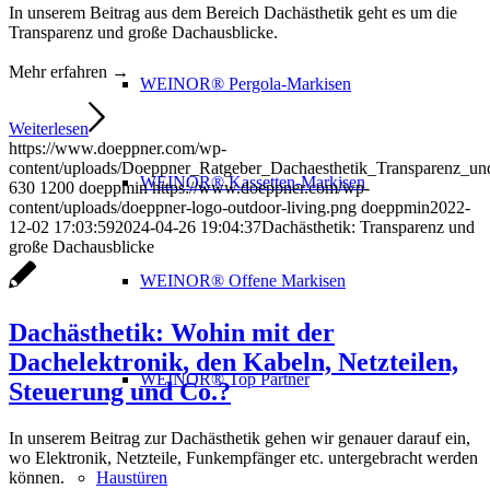
In unserem Beitrag aus dem Bereich Dachästhetik geht es um die
Transparenz und große Dachausblicke.
Mehr erfahren →
WEINOR® Pergola-Markisen
Weiterlesen
https://www.doeppner.com/wp-
content/uploads/Doeppner_Ratgeber_Dachaesthetik_Transparenz_un
WEINOR® Kassetten-Markisen
630
1200
doeppmin
https://www.doeppner.com/wp-
content/uploads/doeppner-logo-outdoor-living.png
doeppmin
2022-
12-02 17:03:59
2024-04-26 19:04:37
Dachästhetik: Transparenz und
große Dachausblicke
WEINOR® Offene Markisen
Dachästhetik: Wohin mit der
Dachelektronik, den Kabeln, Netzteilen,
WEINOR® Top Partner
Steuerung und Co.?
In unserem Beitrag zur Dachästhetik gehen wir genauer darauf ein,
wo Elektronik, Netzteile, Funkempfänger etc. untergebracht werden
können.
Haustüren