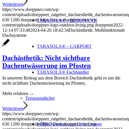
Weiterlesen
https://www.doeppner.com/wp-
content/uploads/doeppner_ratgeber_dachaesthetik_dachentwaesserun
630
1200
doeppmin
https://www.doeppner.com/wp-
TARASOLA® – BEGONA TN
content/uploads/doeppner-logo-outdoor-living.png
doeppmin
2022-
12-14 07:33:48
2024-04-26 18:42:34
Dachästhetik: Multifunktionale
Dachsysteme
TARASOLA® – CARPORT
Dachästhetik: Nicht sichtbare
Dachentwässerung im Pfosten
TARASOLA® Fachhändler
In unserem Beitrag aus dem Bereich Dachästhetik geht es um die
nicht sichtbare Dachentwässerung im Pfosten.
Mehr erfahren →
Terrassendächer
Weiterlesen
https://www.doeppner.com/wp-
content/uploads/doeppner_ratgeber_dachaesthetik_dachentwaesseru
630
1200
doeppmin
https://www.doeppner.com/wp-
WIPRO Diafano und Cielo Lounge