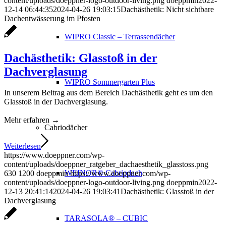
content/uploads/doeppner-logo-outdoor-living.png
doeppmin
2022-
12-14 06:44:35
2024-04-26 19:03:15
Dachästhetik: Nicht sichtbare
Dachentwässerung im Pfosten
WIPRO Classic – Terrassendächer
Dachästhetik: Glasstoß in der
Dachverglasung
WIPRO Sommergarten Plus
In unserem Beitrag aus dem Bereich Dachästhetik geht es um den
Glasstoß in der Dachverglasung.
Mehr erfahren →
Cabriodächer
Weiterlesen
https://www.doeppner.com/wp-
content/uploads/doeppner_ratgeber_dachaesthetik_glasstoss.png
WEINOR® Cabriodach
630
1200
doeppmin
https://www.doeppner.com/wp-
content/uploads/doeppner-logo-outdoor-living.png
doeppmin
2022-
12-13 20:41:14
2024-04-26 19:03:41
Dachästhetik: Glasstoß in der
Dachverglasung
TARASOLA® – CUBIC