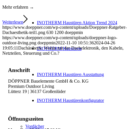
Mehr erfahren →
Weiterlesen
INOTHERM Haustüren Aktion Trend 2024
https://www.doeppner.com/wp-content/uploads/Doeppner-Ratgeber-
Dachaesthetik-teil1.png
630
1200
doeppmin
https://www.doeppner.com/wp-content/uploads/doeppner-logo-
outdoor-living.png
doeppmin
2022-11-10 10:51:36
2024-04-26
19:05:11
Dachästhetik: Wohin mit der Dachelektronik, den Kabeln,
INOTHERM Haustüren
Netzteilen, Steuerung und Co.?
Anschrift
INOTHERM Haustüren Ausstattung
DÖPPNER Bauelemente GmbH & Co. KG
Premium Outdoor Living
Lütterz 19 | 36137 Großenlüder
INOTHERM Haustürenkonfigurator
Öffnungszeiten
Vordächer