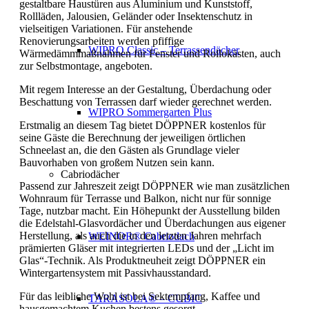
gestaltbare Haustüren aus Aluminium und Kunststoff,
Rollläden, Jalousien, Geländer oder Insektenschutz in
vielseitigen Variationen. Für anstehende
Renovierungsarbeiten werden pfiffige
WIPRO Classic – Terrassendächer
Wärmedämmmaßnahmen für Fenster und Rollokästen, auch
zur Selbstmontage, angeboten.
Mit regem Interesse an der Gestaltung, Überdachung oder
Beschattung von Terrassen darf wieder gerechnet werden.
WIPRO Sommergarten Plus
Erstmalig an diesem Tag bietet DÖPPNER kostenlos für
seine Gäste die Berechnung der jeweiligen örtlichen
Schneelast an, die den Gästen als Grundlage vieler
Bauvorhaben von großem Nutzen sein kann.
Cabriodächer
Passend zur Jahreszeit zeigt DÖPPNER wie man zusätzlichen
Wohnraum für Terrasse und Balkon, nicht nur für sonnige
Tage, nutzbar macht. Ein Höhepunkt der Ausstellung bilden
die Edelstahl-Glasvordächer und Überdachungen aus eigener
Herstellung, als auch die in den letzten Jahren mehrfach
WEINOR® Cabriodach
prämierten Gläser mit integrierten LEDs und der „Licht im
Glas“-Technik. Als Produktneuheit zeigt DÖPPNER ein
Wintergartensystem mit Passivhausstandard.
Für das leibliche Wohl ist bei Sektempfang, Kaffee und
TARASOLA® – CUBIC
hausgemachtem Kuchen bestens gesorgt.