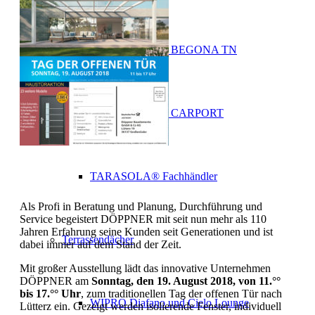
TARASOLA® – BEGONA TN
TARASOLA® – CARPORT
TARASOLA® Fachhändler
Als Profi in Beratung und Planung, Durchführung und
Service begeistert DÖPPNER mit seit nun mehr als 110
Jahren Erfahrung seine Kunden seit Generationen und ist
Terrassendächer
dabei immer auf dem Stand der Zeit.
Mit großer Ausstellung lädt das innovative Unternehmen
DÖPPNER am
Sonntag, den 19. August 2018, von 11.°°
bis 17.°°
Uhr
, zum traditionellen Tag der offenen Tür nach
WIPRO Diafano und Cielo Lounge
Lütterz ein. Gezeigt werden isolierende Fenster, individuell