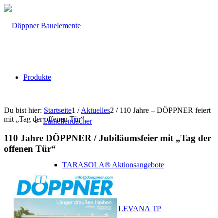
Produkte
Du bist hier:
Startseite
1
/
Aktuelles
2
/
110 Jahre – DÖPPNER feiert
mit „Tag der offenen Tür“...
Lamellendächer
110 Jahre DÖPPNER / Jubiläumsfeier mit
„
Tag der
offenen Tür
“
TARASOLA® Aktionsangebote
TARASOLA® – LEVANA TP