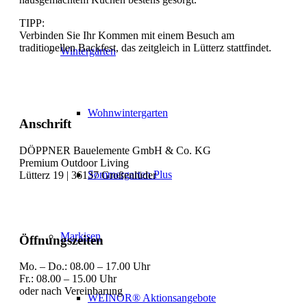
TIPP:
Verbinden Sie Ihr Kommen mit einem Besuch am
traditionellen Backfest, das zeitgleich in Lütterz stattfindet.
Wintergärten
Wohnwintergarten
Anschrift
DÖPPNER Bauelemente GmbH & Co. KG
Premium Outdoor Living
Sommergarten Plus
Lütterz 19 | 36137 Großenlüder
Markisen
Öffnungszeiten
Mo. – Do.: 08.00 – 17.00 Uhr
Fr.: 08.00 – 15.00 Uhr
oder nach Vereinbarung
WEINOR® Aktionsangebote