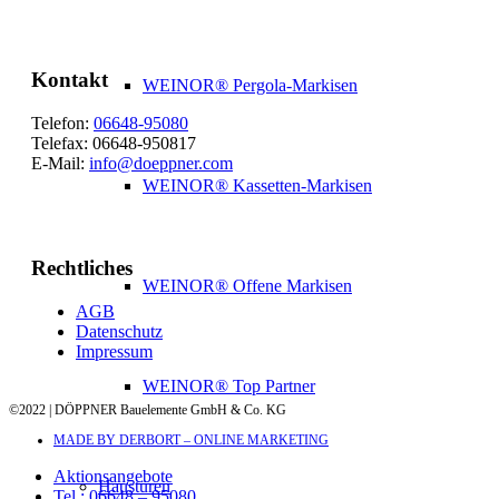
Kontakt
WEINOR® Pergola-Markisen
Telefon:
06648-95080
Telefax: 06648-950817
E-Mail:
info@doeppner.com
WEINOR® Kassetten-Markisen
Rechtliches
WEINOR® Offene Markisen
AGB
Datenschutz
Impressum
WEINOR® Top Partner
©2022 | DÖPPNER Bauelemente GmbH & Co. KG
MADE BY DERBORT – ONLINE MARKETING
Aktionsangebote
Haustüren
Tel.: 06648 – 95080